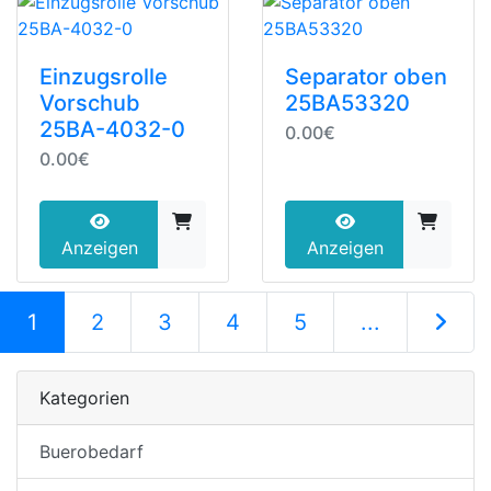
Einzugsrolle
Separator oben
Vorschub
25BA53320
25BA-4032-0
0.00€
0.00€
Anzeigen
Anzeigen
(current)
1
2
3
4
5
...
Nächste S
Kategorien
Buerobedarf