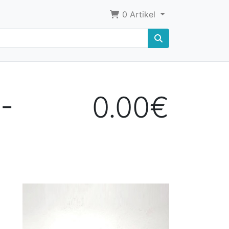
0
Artikel
H-
0.00€