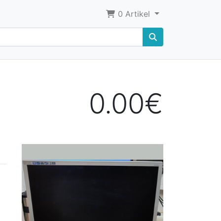
0
Artikel
0.00€