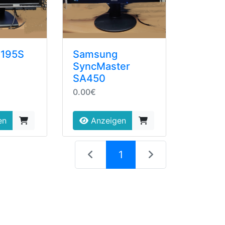
195S
Samsung
SyncMaster
SA450
0.00€
en
Anzeigen
(current)
1