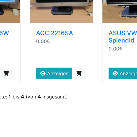
16W
AOC 2216SA
ASUS VW
Splendid
0.00€
0.00€
Anzeigen
Anzeig
kte:
1
bis
4
(von
4
insgesamt)