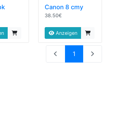
bk
Canon 8 cmy
38.50€
en
Anzeigen
(current)
1