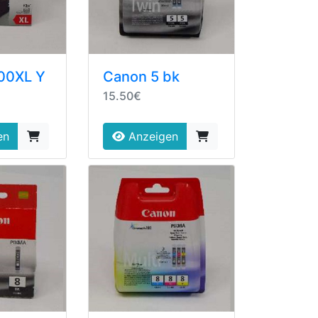
00XL Y
Canon 5 bk
15.50€
en
Anzeigen