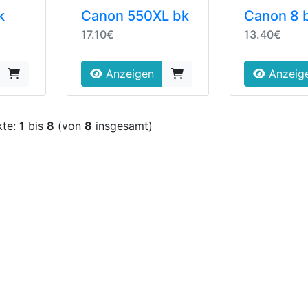
k
Canon 550XL bk
Canon 8 
17.10€
13.40€
Anzeigen
Anzeig
kte:
1
bis
8
(von
8
insgesamt)